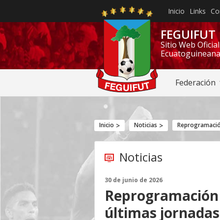
Inicio
Links
Co
FEGUIFUT
Sitio Web Oficia
Ecuatoguineana
Federación
Inicio
Noticias
Reprogramación 
Noticias
30 de junio de 2026
Reprogramación d
últimas jornadas