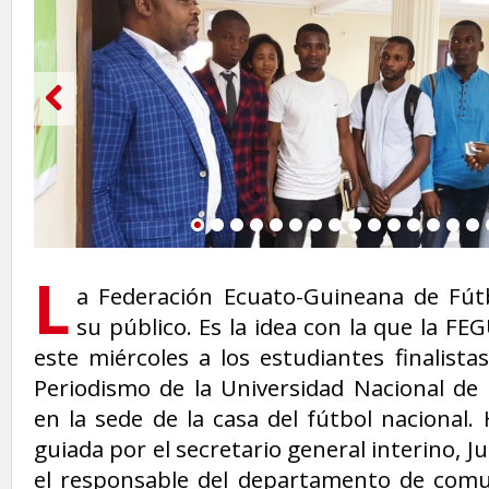
1
2
3
4
5
6
7
8
9
10
11
12
13
14
1
L
a Federación Ecuato-Guineana de Fút
su público. Es la idea con la que la FE
este miércoles a los estudiantes finalista
Periodismo de la Universidad Nacional de 
en la sede de la casa del fútbol nacional. 
guiada por el secretario general interino, 
el responsable del departamento de comu