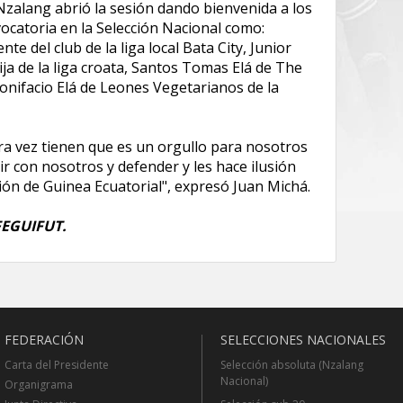
Nzalang abrió la sesión dando bienvenida a los
ocatoria en la Selección Nacional como:
 del club de la liga local Bata City, Junior
ja de la liga croata, Santos Tomas Elá de The
onifacio Elá de Leones Vegetarianos de la
era vez tienen que es un orgullo para nosotros
r con nosotros y defender y les hace ilusión
ción de Guinea Ecuatorial", expresó Juan Michá.
FEGUIFUT.
FEDERACIÓN
SELECCIONES NACIONALES
Carta del Presidente
Selección absoluta (Nzalang
Nacional)
Organigrama