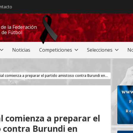
ntacto
l de la Federación
 de Fútbol
Noticias
Competiciones
Selecciones
No
‎Guinea Ecuatorial comienza a preparar el partido amistoso contra Burundi en Marruecos ‎
al comienza a preparar el
 contra Burundi en