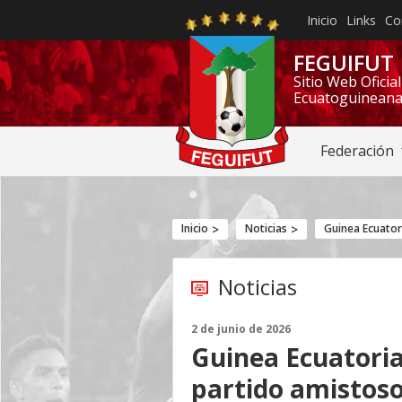
Inicio
Links
Co
FEGUIFUT
Sitio Web Oficia
Ecuatoguineana
Federación
Inicio
Noticias
Noticias
2 de junio de 2026
‎Guinea Ecuatori
partido amistoso