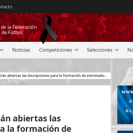
ntacto
l de la Federación
 de Fútbol
Noticias
Competiciones
Selecciones
No
FEGUIFUT: ya están abiertas las inscripciones para la formación de entrenadores en las categorías de CAF-A a CAF -D
án abiertas las
ra la formación de