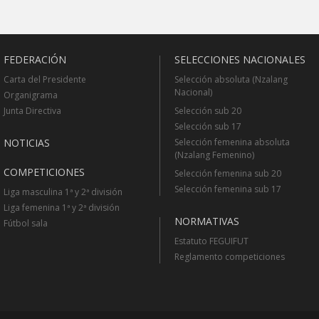
FEDERACIÓN
SELECCIONES NACIONALES
Carta del Presidente
Selección absoluta (Nzalang
Nacional)
Organigrama
Junta Directiva
Selección sub 20
Selección sub 17
NOTICIAS
Selección femenina absoluta
(Nzalang Femenino)
COMPETICIONES
Selección femenina sub 20
Selección femenina sub 17
Liga masculina 1ª y 2ª división
Liga femenina 1ª y 2ª división
NORMATIVAS
Fútbol sala
Estatuto FEGUIFUT
Reglamento competiciones