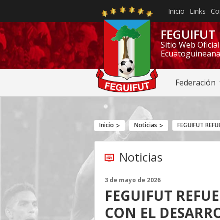
Inicio
Links
Co
FEGUIFUT
Sitio Web Oficia
Ecuatoguineana
Federación
Inicio
Noticias
FEGUIFUT REF
Noticias
3 de mayo de 2026
FEGUIFUT REFU
CON EL DESARR