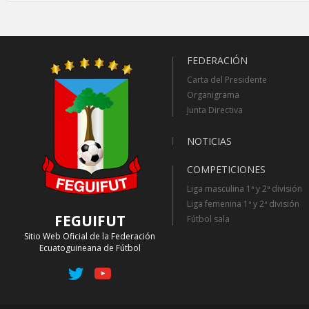
FEDERACIÓN
Carta del Presidente
Organigrama
Junta Directiva
NOTICIAS
COMPETICIONES
Liga masculina 1ª y 2ª división
Liga femenina 1ª y 2ª división
FEGUIFUT
Fútbol sala
Sitio Web Oficial de la Federación
Ecuatoguineana de Fútbol